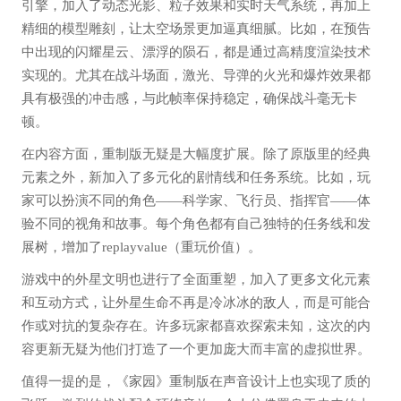
引擎，加入了动态光影、粒子效果和实时天气系统，再加上
精细的模型雕刻，让太空场景更加逼真细腻。比如，在预告
中出现的闪耀星云、漂浮的陨石，都是通过高精度渲染技术
实现的。尤其在战斗场面，激光、导弹的火光和爆炸效果都
具有极强的冲击感，与此帧率保持稳定，确保战斗毫无卡
顿。
在内容方面，重制版无疑是大幅度扩展。除了原版里的经典
元素之外，新加入了多元化的剧情线和任务系统。比如，玩
家可以扮演不同的角色——科学家、飞行员、指挥官——体
验不同的视角和故事。每个角色都有自己独特的任务线和发
展树，增加了replayvalue（重玩价值）。
游戏中的外星文明也进行了全面重塑，加入了更多文化元素
和互动方式，让外星生命不再是冷冰冰的敌人，而是可能合
作或对抗的复杂存在。许多玩家都喜欢探索未知，这次的内
容更新无疑为他们打造了一个更加庞大而丰富的虚拟世界。
值得一提的是，《家园》重制版在声音设计上也实现了质的