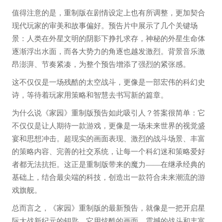
值得注意的是，重制版在剧情设定上也有所调整，更加契合
现代玩家的审美和故事偏好。预告片中展示了几个关键场
景：人类在外星文明的阴影下挣扎求存，神秘的外星生命体
逐渐浮出水面，而各大势力的角逐也越发激烈。背景音乐激
昂澎湃、节奏紧凑，为整个预告增添了强烈的紧张感。
这不仅仅是一场残酷的太空战斗，更像是一部宏伟的科幻史
诗，等待着玩家用策略和智慧去书写新的篇章。
为什么说《家园》重制版预告如此吸引人？答案很简单：它
不仅仅是让人期待一款游戏，更像是一场未来世界的视觉盛
宴和思想冲击。超现实的画面表现、激烈的战斗场景、丰富
的策略内容、完善的社交系统，让每一个科幻迷和策略爱好
者都无法抗拒。这正是重制版带来的魔力——在继承经典的
基础上，结合最尖端的科技，创造出一款符合未来潮流的游
戏旗舰。
总而言之，《家园》重制版的最新预告，就像是一把开启星
际大战新纪元的钥匙。它用炫酷的画面、震撼的战斗和丰富