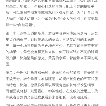
说到自拍，很多玩家其实都希望在游戏里留下“大片”感十足
的画面。毕竟，一个精心打造的形象，配上巧妙的拍摄手
法，可以瞬间在朋友圈或游戏社区引发热议。为了让自己的
人物在《最终幻想14》中成为“秒杀”众人的焦点，你需要掌
握一些“自拍秘籍”。
第一步，选择合适的场景。游戏中各种环境应有尽有，从繁
星点点的夜空，到阳光洒落的草原，再到梦幻般的水底世
界，每一个场景都能为角色增色不少。尤其在背景细节丰富
的场景中，角色会显得更加立体。你可以试试在不同的时间
段拍摄，比如清晨的微光、黄昏的余晖，都能带来不同的氛
围。
第二，合理运用角度和光线。正面拍摄虽然简洁，但会显得
平淡无奇。转个角度，看似随意，却能凸显角色的五官和服
装特色。比如，微微仰角可以展现角色的首饰或发型细节，
而侧面或背影，则透露出一种神秘感。在光线的运用上，柔
和或者自然的光会让皮肤看起来更细腻，没有油腻感。
而强烈的逆光或侧光能制造戏剧效果，让角色变得更具“画面