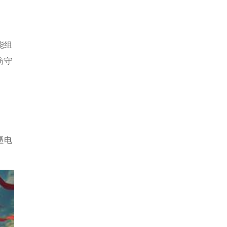
能组
防守
S
逼电