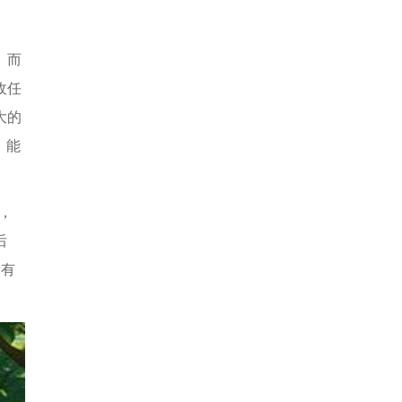
。而
敌任
大的
，能
，
后
稀有