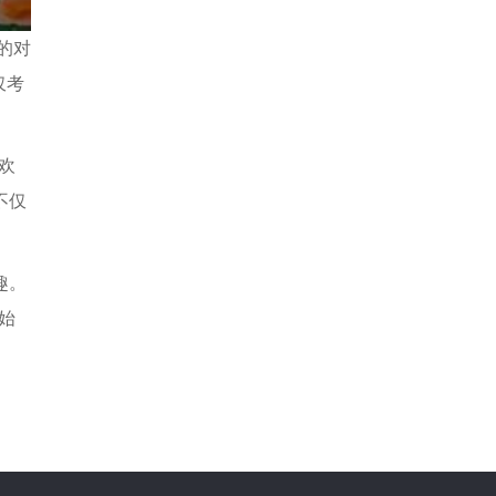
的对
仅考
欢
不仅
趣。
始