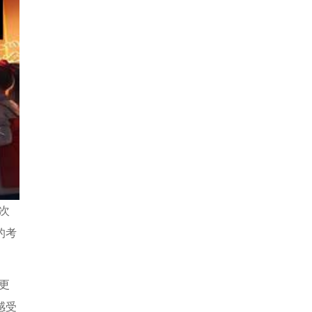
次
的考
更
感受