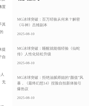
佛置
MG冰球突破：百万经验从何来？解密
手其
《斗神》吕雉副本
的
2025-08-10
MG冰球突破：睡醒就能领经验《仙蛇
来提
传》人性化轻松升级
于自
2025-08-10
令人
MG冰球突破：拒绝油腻师姐的“颜值”风
。无
暴，《最终幻想14》捏脸自拍新体验引
爆热议
2025-08-10